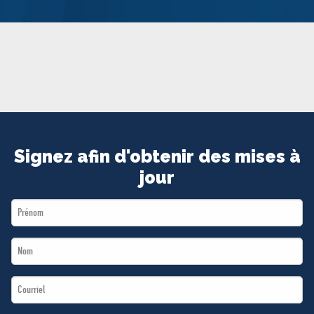
MÉDIAS
BÉNÉVOLE
ADHÉREZ
BOUTIQUE
Signez afin d'obtenir des mises à
jour
First
Name
Last
*
Name
Email
*
*