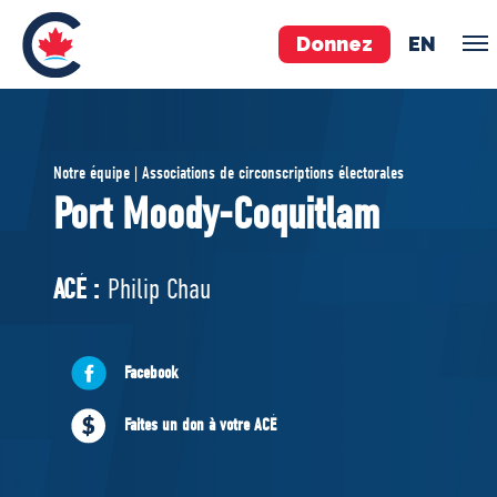
Donnez
EN
ÉQUIPE
Notre équipe | Associations de circonscriptions électorales
Pierre Poilievre
Port Moody-Coquitlam
Vos députés conservateurs
Cabinet fantôme
ACÉ :
Philip Chau
Exécutif national
ACÉ
Facebook
À PROPOS
Faites un don à votre ACÉ
Documents constitutifs