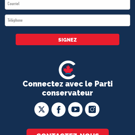
Email
*
*
Téléphone
*
SIGNEZ
Connectez avec le Parti
conservateur