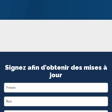
MÉDIAS
BÉNÉVOLE
ADHÉREZ
BOUTIQUE
Signez afin d'obtenir des mises à
jour
First
Name
Last
*
Name