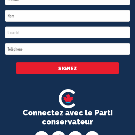
Name
Last
*
Name
Email
*
*
Téléphone
*
SIGNEZ
Connectez avec le Parti
conservateur