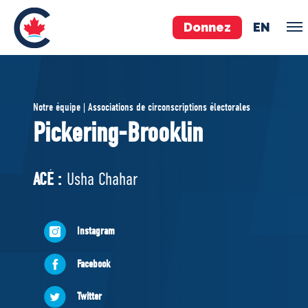
Donnez
EN
ÉQUIPE
Notre équipe | Associations de circonscriptions électorales
Pierre Poilievre
Pickering-Brooklin
Vos députés conservateurs
Cabinet fantôme
ACÉ :
Usha Chahar
Exécutif national
ACÉ
Instagram
À PROPOS
Facebook
Documents constitutifs
Twitter