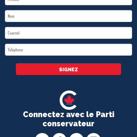
Name
Last
*
Name
Email
*
*
Téléphone
*
SIGNEZ
Connectez avec le Parti
conservateur