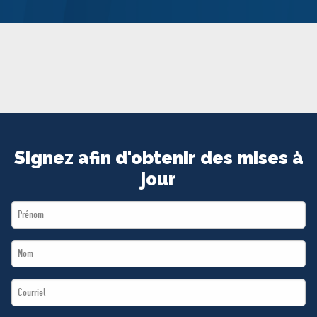
MÉDIAS
BÉNÉVOLE
ADHÉREZ
BOUTIQUE
Signez afin d'obtenir des mises à
jour
First
Name
Last
*
Name
Email
*
*