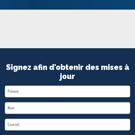
MÉDIAS
BÉNÉVOLE
ADHÉREZ
BOUTIQUE
Signez afin d'obtenir des mises à
jour
First
Name
Last
*
Name
Email
*
*