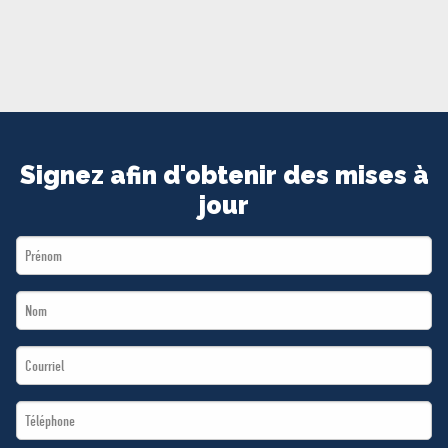
MÉDIAS
BÉNÉVOLE
ADHÉREZ
BOUTIQUE
Signez afin d'obtenir des mises à
jour
First
Name
Last
*
Name
Email
*
*
Téléphone
*