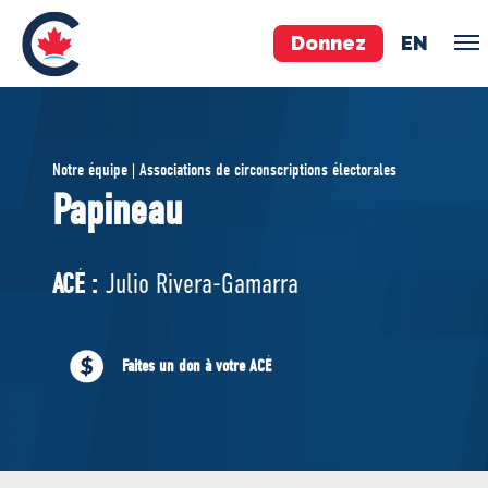
Donnez
EN
ÉQUIPE
Notre équipe | Associations de circonscriptions électorales
Pierre Poilievre
Papineau
Vos députés conservateurs
Cabinet fantôme
ACÉ :
Julio Rivera-Gamarra
Exécutif national
ACÉ
Faites un don à votre ACÉ
À PROPOS
Documents constitutifs