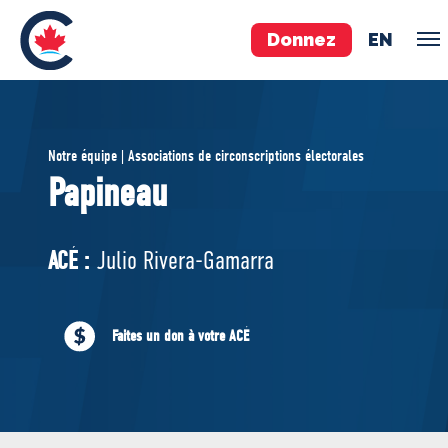
Donnez
EN
ÉQUIPE
Notre équipe | Associations de circonscriptions électorales
Pierre Poilievre
Papineau
Vos députés conservateurs
Cabinet fantôme
ACÉ :
Julio Rivera-Gamarra
Exécutif national
ACÉ
Faites un don à votre ACÉ
À PROPOS
Documents constitutifs