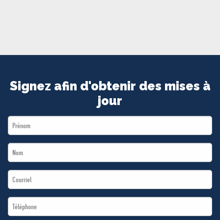
MÉDIAS
BÉNÉVOLE
ADHÉREZ
BOUTIQUE
Signez afin d'obtenir des mises à
jour
First
Name
Last
*
Name
Email
*
*
Téléphone
*