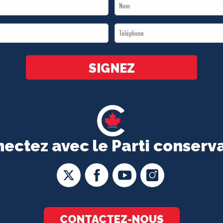
Last
Name
Téléphone
*
*
SIGNEZ
ectez avec le Parti conserv
CONTACTEZ-NOUS