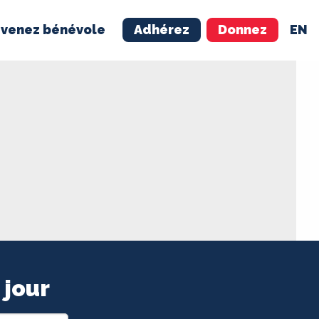
venez bénévole
Adhérez
Donnez
EN
NÉVOLE
ADHÉREZ
 jour