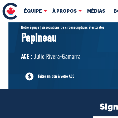
ÉQUIPE
À PROPOS
MÉDIAS
B
ÉQUIPE
À 
Notre équipe | Associations de circonscriptions électorales
Papineau
Pierre Poilievre
Docume
Vos députés conservateurs
ACÉ :
Julio Rivera-Gamarra
Cabinet fantôme
Exécutif national
ACÉ
Faites un don à votre ACÉ
Sign