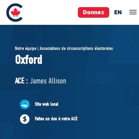
Donnez
EN
ÉQUIPE
Notre équipe | Associations de circonscriptions électorales
Pierre Poilievre
Oxford
Vos députés conservateurs
Cabinet fantôme
ACÉ :
James Allison
Exécutif national
ACÉ
Site web local
À PROPOS
Faites un don à votre ACÉ
Documents constitutifs