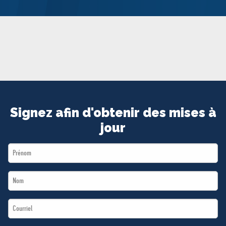
MÉDIAS
BÉNÉVOLE
ADHÉREZ
BOUTIQUE
Signez afin d'obtenir des mises à
jour
First
Name
Last
*
Name
Email
*
*