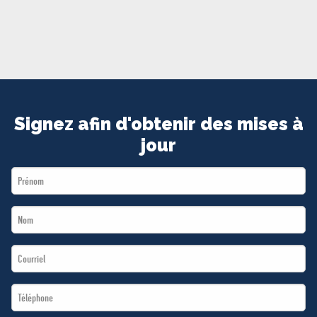
MÉDIAS
BÉNÉVOLE
ADHÉREZ
BOUTIQUE
Signez afin d'obtenir des mises à
jour
First
Name
Last
*
Name
Email
*
*
Téléphone
*