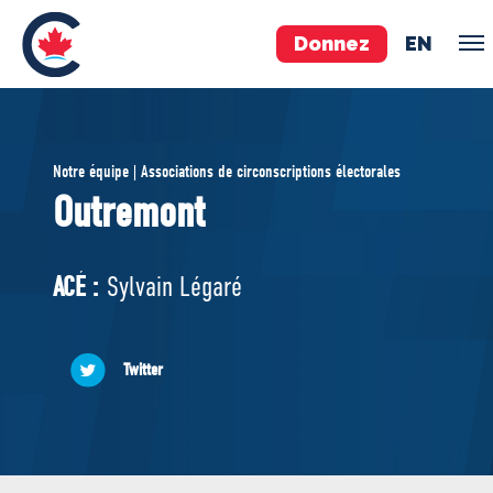
Donnez
EN
ÉQUIPE
Notre équipe | Associations de circonscriptions électorales
Pierre Poilievre
Outremont
Vos députés conservateurs
Cabinet fantôme
ACÉ :
Sylvain Légaré
Exécutif national
ACÉ
Twitter
À PROPOS
Documents constitutifs