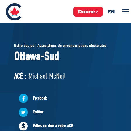
Donnez
EN
ÉQUIPE
Notre équipe | Associations de circonscriptions électorales
Pierre Poilievre
Ottawa-Sud
Vos députés conservateurs
Cabinet fantôme
ACÉ :
Michael McNeil
Exécutif national
ACÉ
Facebook
À PROPOS
Twitter
Documents constitutifs
Faites un don à votre ACÉ