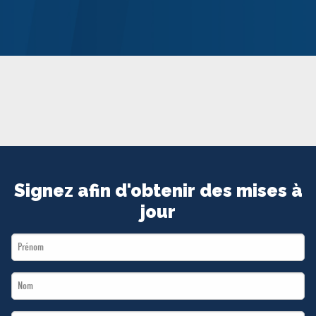
MÉDIAS
BÉNÉVOLE
ADHÉREZ
BOUTIQUE
Signez afin d'obtenir des mises à
jour
First
Name
Last
*
Name