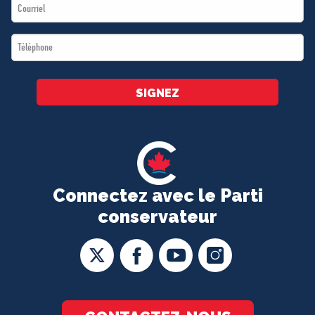
Email
*
*
Téléphone
*
SIGNEZ
Connectez avec le Parti
conservateur