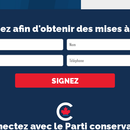
ez afin d'obtenir des mises à
Last
Name
Téléphone
*
*
SIGNEZ
ectez avec le Parti conserv