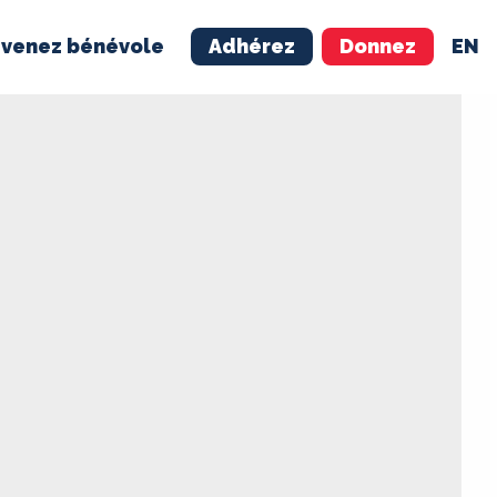
venez bénévole
Adhérez
Donnez
EN
NÉVOLE
ADHÉREZ