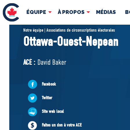
ÉQUIPE
À PROPOS
MÉDIAS
B
ÉQUIPE
À 
Notre équipe | Associations de circonscriptions électorales
Ottawa-Ouest-Nepean
Pierre Poilievre
Docume
Vos députés conservateurs
ACÉ :
David Baker
Cabinet fantôme
Exécutif national
ACÉ
Facebook
Twitter
Site web local
Faites un don à votre ACÉ