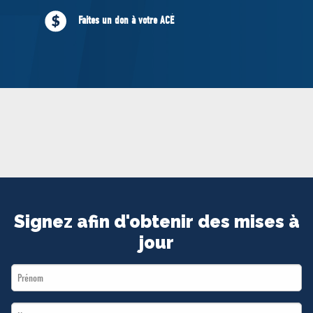
MÉDIAS
Faites un don à votre ACÉ
BÉNÉVOLE
ADHÉREZ
BOUTIQUE
Signez afin d'obtenir des mises à
jour
First
Name
Last
*