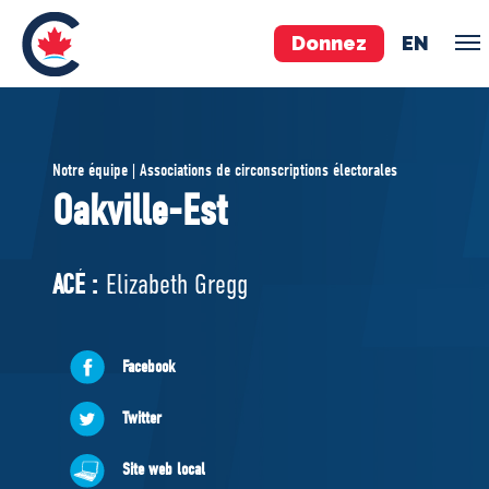
Donnez
EN
ÉQUIPE
Notre équipe | Associations de circonscriptions électorales
Pierre Poilievre
Oakville-Est
Vos députés conservateurs
Cabinet fantôme
ACÉ :
Elizabeth Gregg
Exécutif national
ACÉ
Facebook
À PROPOS
Twitter
Documents constitutifs
Site web local