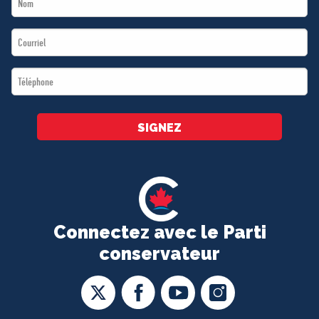
Name
Email
*
*
Téléphone
*
SIGNEZ
Connectez avec le Parti
conservateur