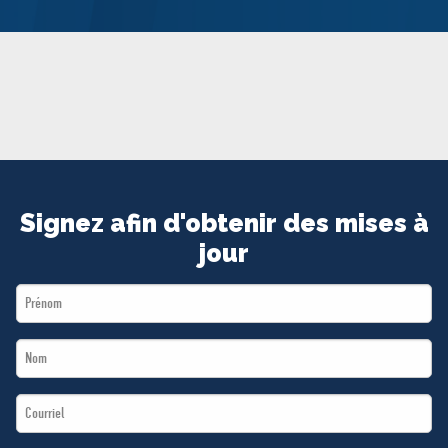
MÉDIAS
BÉNÉVOLE
ADHÉREZ
BOUTIQUE
Signez afin d'obtenir des mises à
jour
First
Name
Last
*
Name
Email
*
*