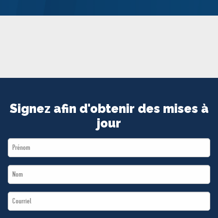
MÉDIAS
BÉNÉVOLE
ADHÉREZ
BOUTIQUE
Signez afin d'obtenir des mises à
jour
First
Name
Last
*
Name
Email
*
*