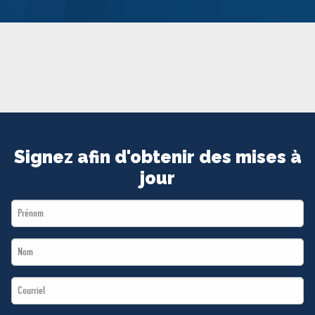
MÉDIAS
BÉNÉVOLE
ADHÉREZ
BOUTIQUE
Signez afin d'obtenir des mises à
jour
First
Name
Last
*
Name
Email
*
*