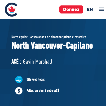
Donnez
EN
ÉQUIPE
Notre équipe | Associations de circonscriptions électorales
Pierre Poilievre
North Vancouver-Capilano
Vos députés conservateurs
Cabinet fantôme
ACÉ :
Gavin Marshall
Exécutif national
ACÉ
Site web local
À PROPOS
Faites un don à votre ACÉ
Documents constitutifs