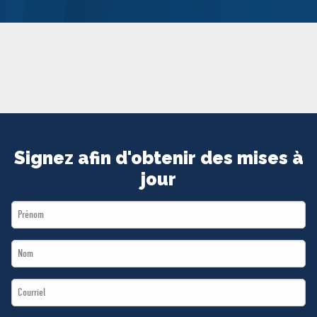
MÉDIAS
BÉNÉVOLE
ADHÉREZ
BOUTIQUE
Signez afin d'obtenir des mises à
jour
First
Name
Last
*
Name
Email
*
*