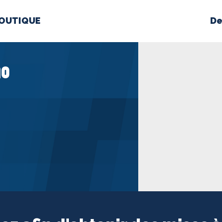
OUTIQUE
De
PROPOS
MÉDIAS
BÉ
no
nts constitutifs
BOUTIQUE