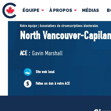
ÉQUIPE
À PROPOS
MÉDIAS
B
ÉQUIPE
À 
Notre équipe | Associations de circonscriptions électorales
North Vancouver-Capila
Pierre Poilievre
Docume
Vos députés conservateurs
ACÉ :
Gavin Marshall
Cabinet fantôme
Exécutif national
ACÉ
Site web local
Faites un don à votre ACÉ