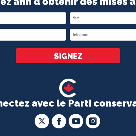
ez afin d'obtenir des mises à
Last
Name
Téléphone
*
*
SIGNEZ
ectez avec le Parti conserv