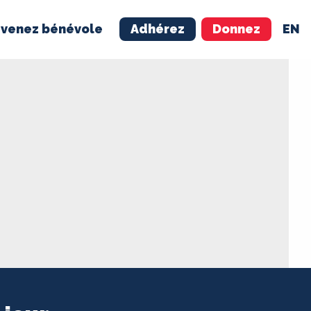
venez bénévole
Adhérez
Donnez
EN
NÉVOLE
ADHÉREZ