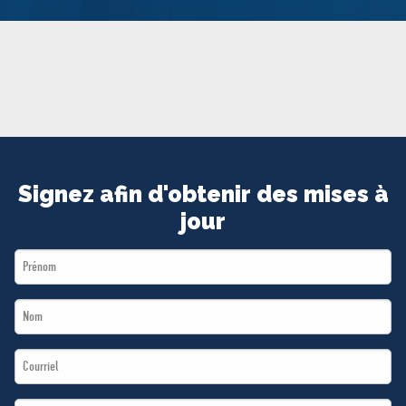
MÉDIAS
BÉNÉVOLE
ADHÉREZ
BOUTIQUE
Signez afin d'obtenir des mises à
jour
First
Name
Last
*
Name
Email
*
*