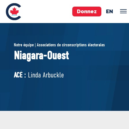
Donnez
EN
ÉQUIPE
Notre équipe | Associations de circonscriptions électorales
Pierre Poilievre
Niagara-Ouest
Vos députés conservateurs
Cabinet fantôme
ACÉ :
Linda Arbuckle
Exécutif national
ACÉ
À PROPOS
Documents constitutifs