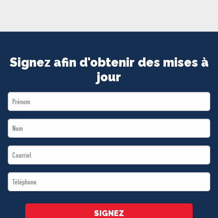
MÉDIAS
BÉNÉVOLE
ADHÉREZ
BOUTIQUE
Signez afin d'obtenir des mises à
jour
First
Name
Last
*
Name
Email
*
*
Téléphone
*
SIGNEZ