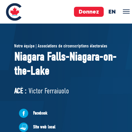
Donnez
EN
ÉQUIPE
Notre équipe | Associations de circonscriptions électorales
Pierre Poilievre
Niagara Falls-Niagara-on-
Vos députés conservateurs
the-Lake
Cabinet fantôme
Exécutif national
ACÉ
ACÉ :
Victor Ferraiuolo
À PROPOS
Facebook
Documents constitutifs
Site web local