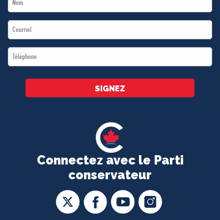
*
Name
Email
*
*
Téléphone
*
SIGNEZ
Connectez avec le Parti
conservateur