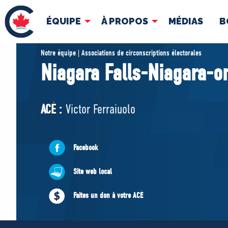
ÉQUIPE
À PROPOS
MÉDIAS
B
ÉQUIPE
À 
Notre équipe | Associations de circonscriptions électorales
Niagara Falls-Niagara-o
Pierre Poilievre
Docume
Vos députés conservateurs
ACÉ :
Victor Ferraiuolo
Cabinet fantôme
Exécutif national
ACÉ
Facebook
Site web local
Faites un don à votre ACÉ