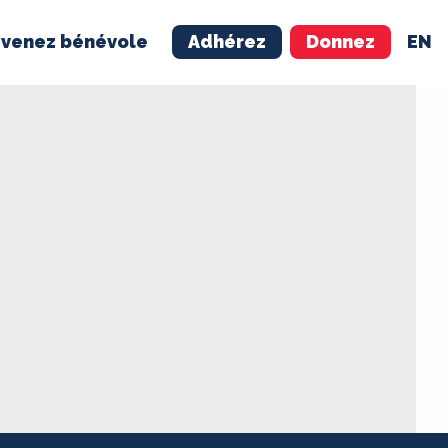
venez bénévole
Adhérez
Donnez
EN
NÉVOLE
ADHÉREZ