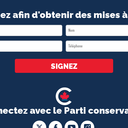
ez afin d'obtenir des mises à
Last
Name
Téléphone
*
*
SIGNEZ
ectez avec le Parti conserv