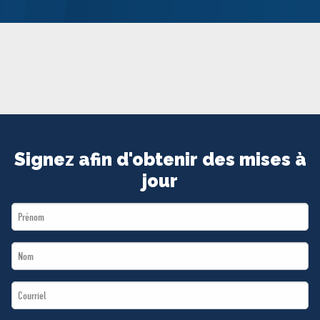
MÉDIAS
BÉNÉVOLE
ADHÉREZ
BOUTIQUE
Signez afin d'obtenir des mises à
jour
First
Name
Last
*
Name
Email
*
*