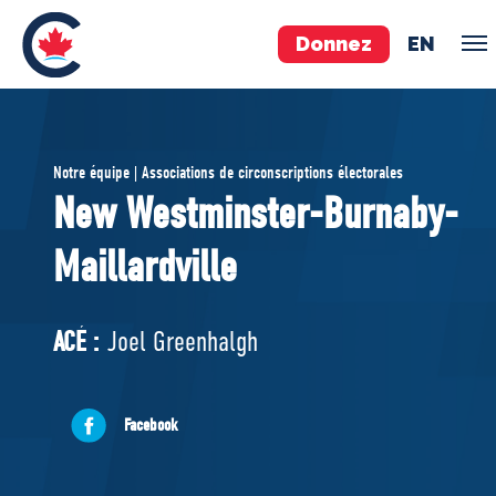
Donnez
EN
ÉQUIPE
Notre équipe | Associations de circonscriptions électorales
Pierre Poilievre
New Westminster-Burnaby-
Vos députés conservateurs
Maillardville
Cabinet fantôme
Exécutif national
ACÉ
ACÉ :
Joel Greenhalgh
À PROPOS
Facebook
Documents constitutifs