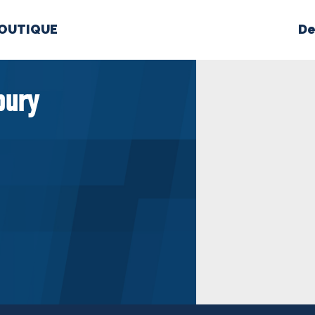
OUTIQUE
De
PROPOS
MÉDIAS
BÉ
bury
nts constitutifs
BOUTIQUE