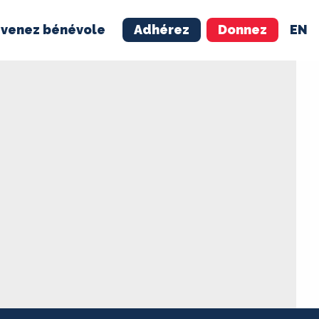
venez bénévole
Adhérez
Donnez
EN
NÉVOLE
ADHÉREZ