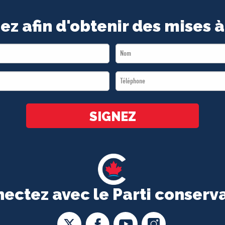
ez afin d'obtenir des mises à
Last
Name
Téléphone
*
*
SIGNEZ
ectez avec le Parti conserv