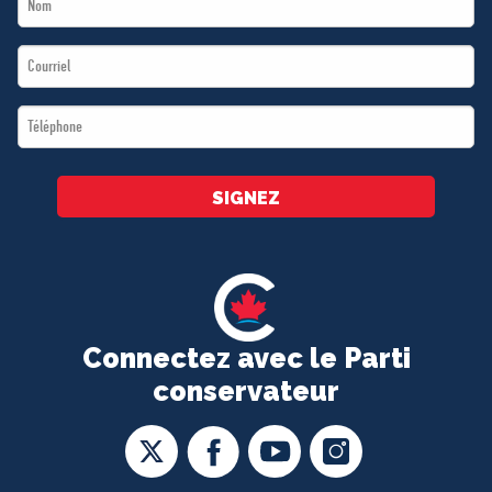
*
Name
Email
*
*
Téléphone
*
SIGNEZ
Connectez avec le Parti
conservateur