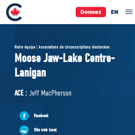
Donnez
EN
ÉQUIPE
Notre équipe | Associations de circonscriptions électorales
Pierre Poilievre
Moose Jaw-Lake Centre-
Vos députés conservateurs
Lanigan
Cabinet fantôme
Exécutif national
ACÉ
ACÉ :
Jeff MacPherson
À PROPOS
Facebook
Documents constitutifs
Site web local