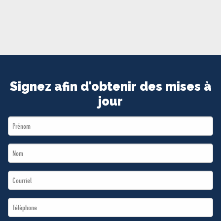
MÉDIAS
BÉNÉVOLE
ADHÉREZ
BOUTIQUE
Signez afin d'obtenir des mises à
jour
First
Name
Last
*
Name
Email
*
*
Téléphone
*