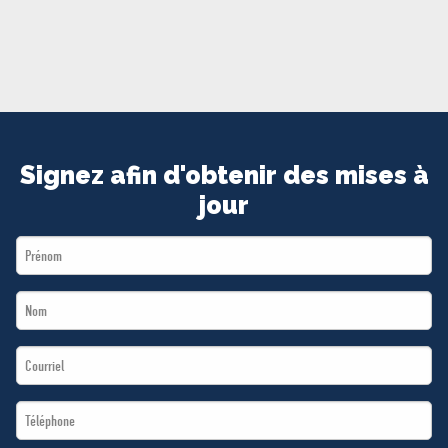
MÉDIAS
BÉNÉVOLE
ADHÉREZ
BOUTIQUE
Signez afin d'obtenir des mises à
jour
First
Name
Last
*
Name
Email
*
*
Téléphone
*