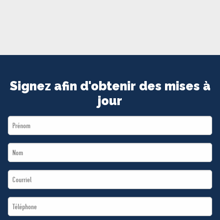
MÉDIAS
BÉNÉVOLE
ADHÉREZ
BOUTIQUE
Signez afin d'obtenir des mises à
jour
First
Name
Last
*
Name
Email
*
*
Téléphone
*