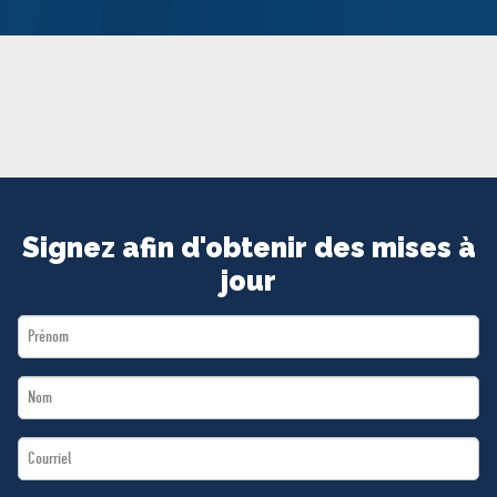
MÉDIAS
BÉNÉVOLE
ADHÉREZ
BOUTIQUE
Signez afin d'obtenir des mises à
jour
First
Name
Last
*
Name
Email
*
*