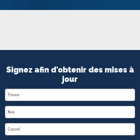
MÉDIAS
BÉNÉVOLE
ADHÉREZ
BOUTIQUE
Signez afin d'obtenir des mises à
jour
First
Name
Last
*
Name
Email
*
*