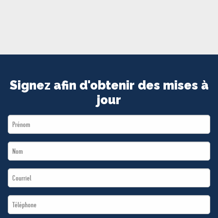
MÉDIAS
BÉNÉVOLE
ADHÉREZ
BOUTIQUE
Signez afin d'obtenir des mises à
jour
First
Name
Last
*
Name
Email
*
*
Téléphone
*