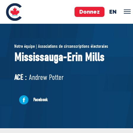
Donnez
EN
ÉQUIPE
Notre équipe | Associations de circonscriptions électorales
Pierre Poilievre
Mississauga-Erin Mills
Vos députés conservateurs
Cabinet fantôme
ACÉ :
Andrew Potter
Exécutif national
ACÉ
Facebook
À PROPOS
Documents constitutifs