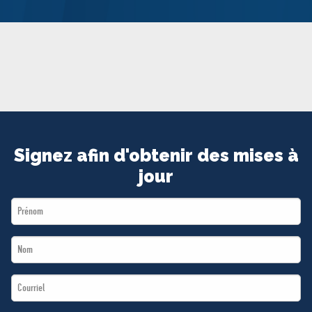
MÉDIAS
BÉNÉVOLE
ADHÉREZ
BOUTIQUE
Signez afin d'obtenir des mises à
jour
First
Name
Last
*
Name
Email
*
*