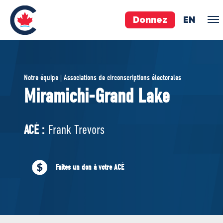
Donnez
EN
ÉQUIPE
Notre équipe | Associations de circonscriptions électorales
Pierre Poilievre
Miramichi-Grand Lake
Vos députés conservateurs
Cabinet fantôme
ACÉ :
Frank Trevors
Exécutif national
ACÉ
Faites un don à votre ACÉ
À PROPOS
Documents constitutifs