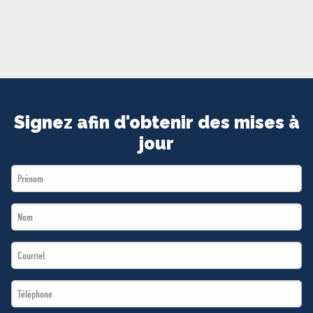
MÉDIAS
BÉNÉVOLE
ADHÉREZ
BOUTIQUE
Signez afin d'obtenir des mises à
jour
First
Name
Last
*
Name
Email
*
*
Téléphone
*