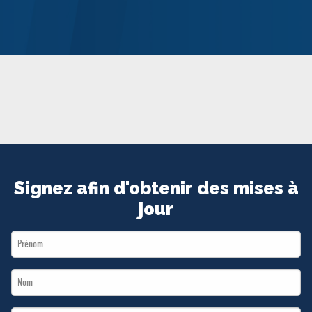
MÉDIAS
BÉNÉVOLE
ADHÉREZ
BOUTIQUE
Signez afin d'obtenir des mises à
jour
First
Name
Last
*
Name