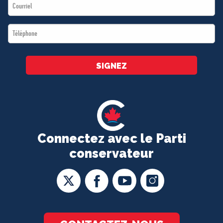
Email
*
*
Téléphone
*
SIGNEZ
Connectez avec le Parti
conservateur