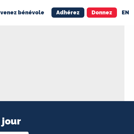
venez bénévole
Adhérez
Donnez
EN
NÉVOLE
ADHÉREZ
 jour