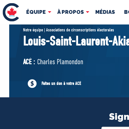
ÉQUIPE
À PROPOS
MÉDIAS
B
ÉQUIPE
À 
Notre équipe | Associations de circonscriptions électorales
Louis-Saint-Laurent-Ak
Pierre Poilievre
Docume
Vos députés conservateurs
ACÉ :
Charles Plamondon
Cabinet fantôme
Exécutif national
ACÉ
Faites un don à votre ACÉ
Sign