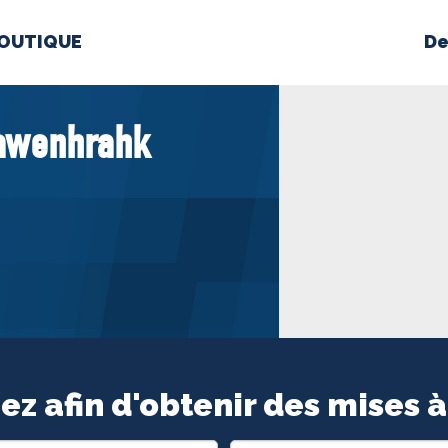
OUTIQUE
De
PROPOS
MÉDIAS
BÉ
iawenhrahk
nts constitutifs
BOUTIQUE
ez afin d'obtenir des mises à