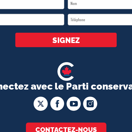
Last
Name
Téléphone
*
*
SIGNEZ
ectez avec le Parti conserv
CONTACTEZ-NOUS