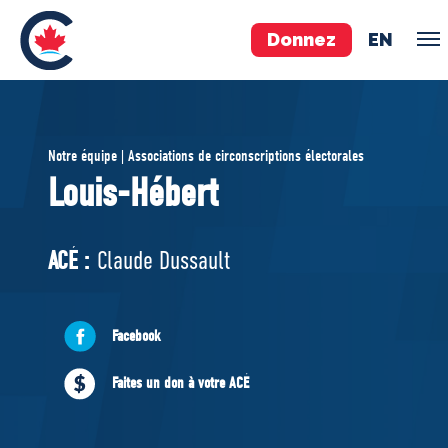
Donnez
EN
ÉQUIPE
Notre équipe | Associations de circonscriptions électorales
Pierre Poilievre
Louis-Hébert
Vos députés conservateurs
Cabinet fantôme
ACÉ :
Claude Dussault
Exécutif national
ACÉ
Facebook
À PROPOS
Faites un don à votre ACÉ
Documents constitutifs