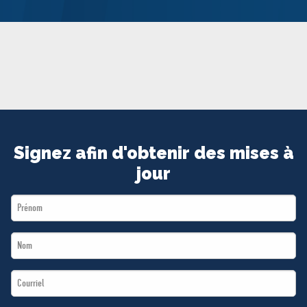
MÉDIAS
BÉNÉVOLE
ADHÉREZ
BOUTIQUE
Signez afin d'obtenir des mises à
jour
First
Name
Last
*
Name
Email
*
*