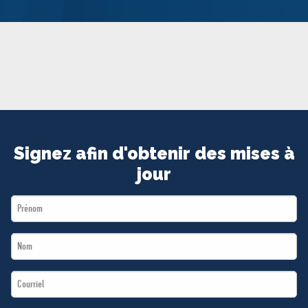
MÉDIAS
BÉNÉVOLE
ADHÉREZ
BOUTIQUE
Signez afin d'obtenir des mises à
jour
First
Name
Last
*
Name
Email
*
*