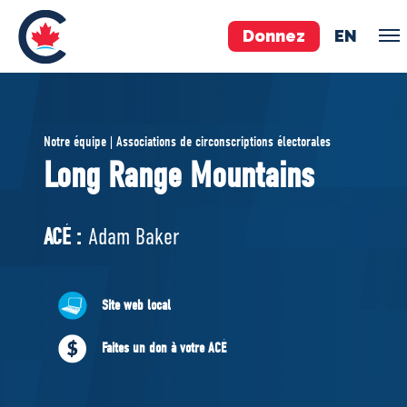
Donnez
EN
ÉQUIPE
Notre équipe | Associations de circonscriptions électorales
Pierre Poilievre
Long Range Mountains
Vos députés conservateurs
Cabinet fantôme
ACÉ :
Adam Baker
Exécutif national
ACÉ
Site web local
À PROPOS
Faites un don à votre ACÉ
Documents constitutifs