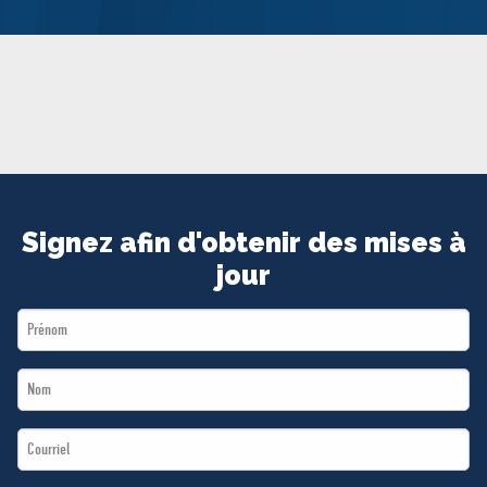
MÉDIAS
BÉNÉVOLE
ADHÉREZ
BOUTIQUE
Signez afin d'obtenir des mises à
jour
First
Name
Last
*
Name
Email
*
*