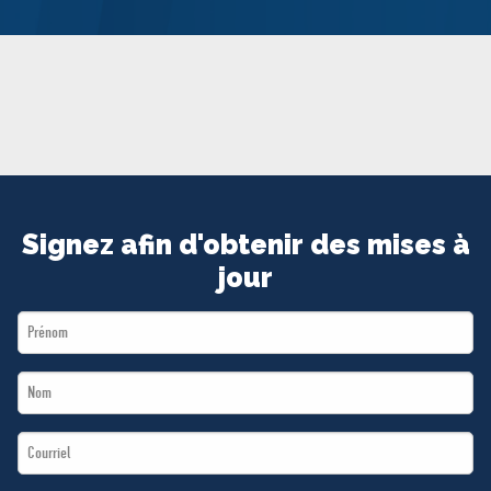
MÉDIAS
BÉNÉVOLE
ADHÉREZ
BOUTIQUE
Signez afin d'obtenir des mises à
jour
First
Name
Last
*
Name
Email
*
*