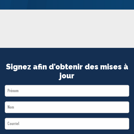
MÉDIAS
BÉNÉVOLE
ADHÉREZ
BOUTIQUE
Signez afin d'obtenir des mises à
jour
First
Name
Last
*
Name
Email
*
*