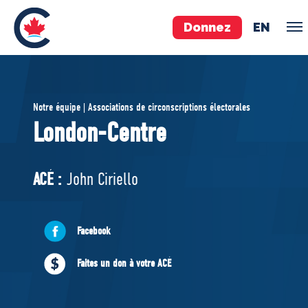
Donnez
EN
ÉQUIPE
Notre équipe | Associations de circonscriptions électorales
Pierre Poilievre
London-Centre
Vos députés conservateurs
Cabinet fantôme
ACÉ :
John Ciriello
Exécutif national
ACÉ
Facebook
À PROPOS
Faites un don à votre ACÉ
Documents constitutifs