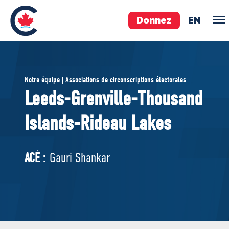
Donnez
EN
ÉQUIPE
Notre équipe | Associations de circonscriptions électorales
Pierre Poilievre
Leeds-Grenville-Thousand
Vos députés conservateurs
Islands-Rideau Lakes
Cabinet fantôme
Exécutif national
ACÉ
ACÉ :
Gauri Shankar
À PROPOS
Documents constitutifs