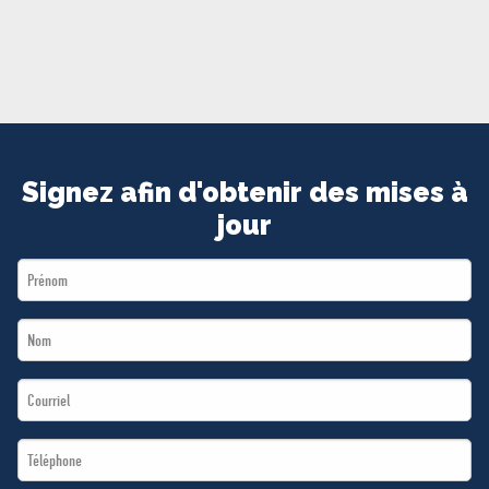
MÉDIAS
BÉNÉVOLE
ADHÉREZ
BOUTIQUE
Signez afin d'obtenir des mises à
jour
First
Name
Last
*
Name
Email
*
*
Téléphone
*