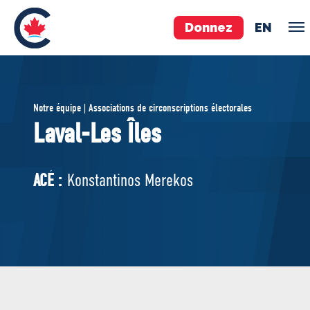
Donnez
EN
ÉQUIPE
Notre équipe | Associations de circonscriptions électorales
Pierre Poilievre
Laval-Les Îles
Vos députés conservateurs
Cabinet fantôme
ACÉ :
Konstantinos Merekos
Exécutif national
ACÉ
À PROPOS
Documents constitutifs