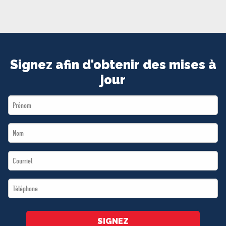
MÉDIAS
BÉNÉVOLE
ADHÉREZ
BOUTIQUE
Signez afin d'obtenir des mises à
jour
First
Name
Last
*
Name
Email
*
*
Téléphone
*
SIGNEZ