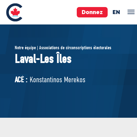
Donnez
EN
ÉQUIPE
Notre équipe | Associations de circonscriptions électorales
Pierre Poilievre
Laval-Les Îles
Vos députés conservateurs
Cabinet fantôme
ACÉ :
Konstantinos Merekos
Exécutif national
ACÉ
À PROPOS
Documents constitutifs