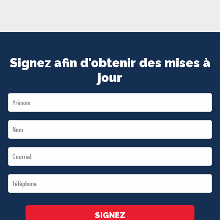
MÉDIAS
BÉNÉVOLE
ADHÉREZ
BOUTIQUE
Signez afin d'obtenir des mises à
jour
First
Name
Last
*
Name
Email
*
*
Téléphone
*
SIGNEZ