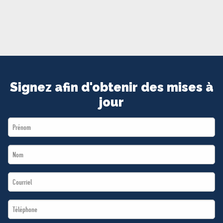
MÉDIAS
BÉNÉVOLE
ADHÉREZ
BOUTIQUE
Signez afin d'obtenir des mises à
jour
First
Name
Last
*
Name
Email
*
*
Téléphone
*