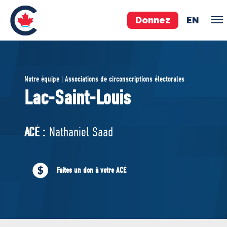
Donnez
EN
ÉQUIPE
Notre équipe | Associations de circonscriptions électorales
Pierre Poilievre
Lac-Saint-Louis
Vos députés conservateurs
Cabinet fantôme
ACÉ :
Nathaniel Saad
Exécutif national
ACÉ
Faites un don à votre ACÉ
À PROPOS
Documents constitutifs