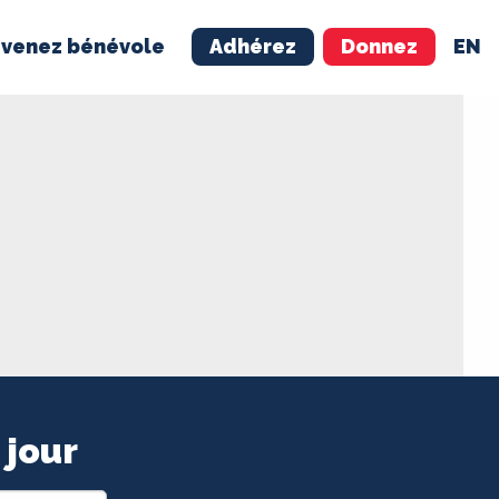
venez bénévole
Adhérez
Donnez
EN
NÉVOLE
ADHÉREZ
 jour