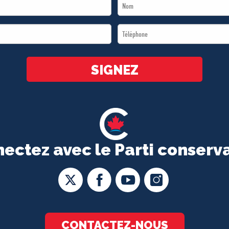
Last
Name
Téléphone
*
*
SIGNEZ
ectez avec le Parti conserv
CONTACTEZ-NOUS