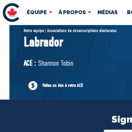
ÉQUIPE
À PROPOS
MÉDIAS
B
ÉQUIPE
À 
Notre équipe | Associations de circonscriptions électorales
Labrador
Pierre Poilievre
Docume
Vos députés conservateurs
ACÉ :
Shannon Tobin
Cabinet fantôme
Exécutif national
ACÉ
Faites un don à votre ACÉ
Sign