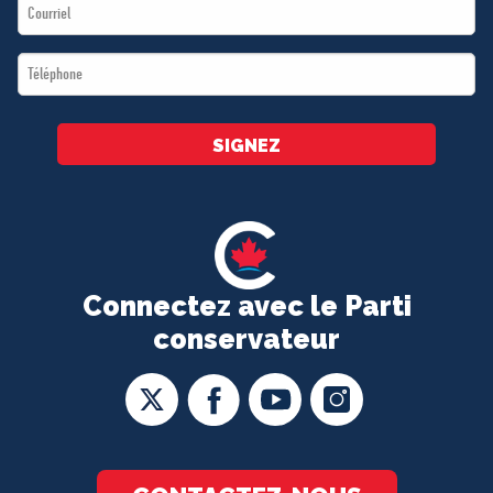
Email
*
*
Téléphone
*
SIGNEZ
Connectez avec le Parti
conservateur