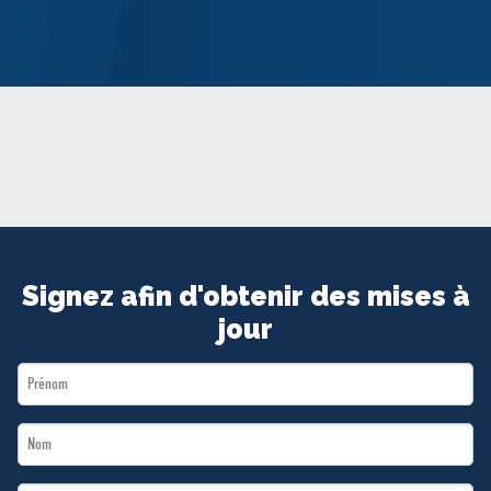
MÉDIAS
BÉNÉVOLE
ADHÉREZ
BOUTIQUE
Signez afin d'obtenir des mises à
jour
First
Name
Last
*
Name