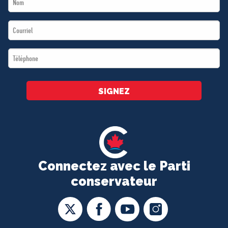
Name
Email
*
*
Téléphone
*
SIGNEZ
Connectez avec le Parti
conservateur