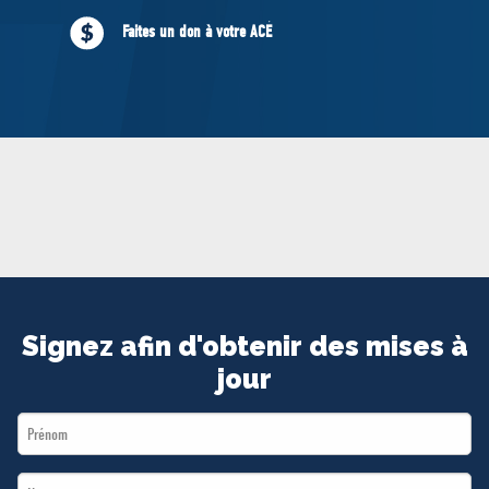
MÉDIAS
Faites un don à votre ACÉ
BÉNÉVOLE
ADHÉREZ
BOUTIQUE
Signez afin d'obtenir des mises à
jour
First
Name
Last
*