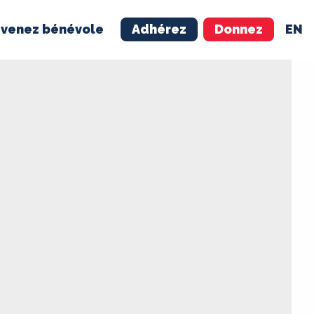
venez bénévole
Adhérez
Donnez
EN
NÉVOLE
ADHÉREZ