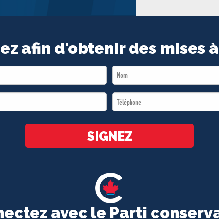
ez afin d'obtenir des mises à
Last
Name
Téléphone
*
*
SIGNEZ
ectez avec le Parti conserv