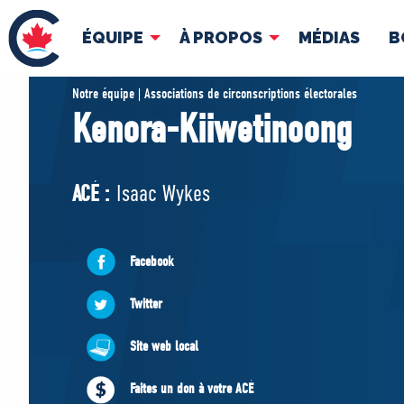
ÉQUIPE
À PROPOS
MÉDIAS
B
ÉQUIPE
À 
Notre équipe | Associations de circonscriptions électorales
Kenora-Kiiwetinoong
Pierre Poilievre
Docume
Vos députés conservateurs
ACÉ :
Isaac Wykes
Cabinet fantôme
Exécutif national
ACÉ
Facebook
Twitter
Site web local
Faites un don à votre ACÉ