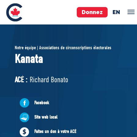
Donnez
EN
ÉQUIPE
Notre équipe | Associations de circonscriptions électorales
Pierre Poilievre
Kanata
Vos députés conservateurs
Cabinet fantôme
ACÉ :
Richard Bonato
Exécutif national
ACÉ
Facebook
À PROPOS
Site web local
Documents constitutifs
Faites un don à votre ACÉ