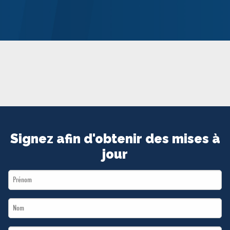
MÉDIAS
BÉNÉVOLE
ADHÉREZ
BOUTIQUE
Signez afin d'obtenir des mises à
jour
First
Name
Last
*
Name